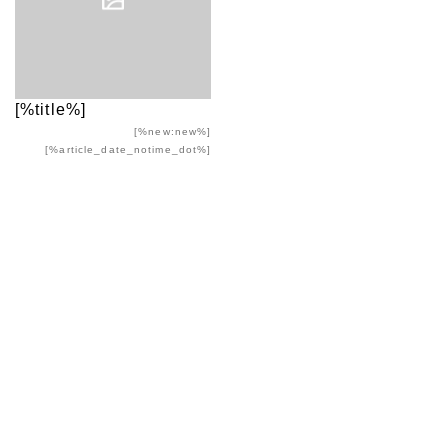
[%title%]
[%new:new%]
[%article_date_notime_dot%]